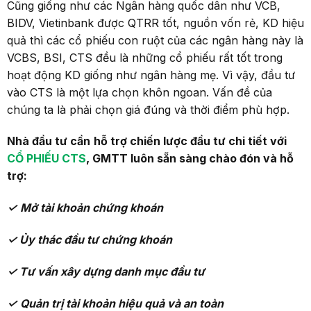
Cũng giống như các Ngân hàng quốc dân như VCB,
BIDV, Vietinbank được QTRR tốt, nguồn vốn rẻ, KD hiệu
quả thì các cổ phiếu con ruột của các ngân hàng này là
VCBS, BSI, CTS đều là những cổ phiếu rất tốt trong
hoạt động KD giống như ngân hàng mẹ. Vì vậy, đầu tư
vào CTS là một lựa chọn khôn ngoan. Vấn đề của
chúng ta là phải chọn giá đúng và thời điểm phù hợp.
Nhà đầu tư cần
hỗ trợ
chiến lược
đầu tư chi tiết với
CỔ PHIẾU CTS
, GMTT luôn sẵn sàng chào đón và hỗ
trợ:
✓
M
ở tài khoản chứng khoán
✓ Ủy thác đầu tư chứng khoán
✓ T
ư vấn xây dựng danh mục đầu tư
✓
Q
uản
trị tài khoản
hiệu quả và an toàn