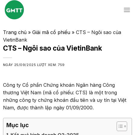
Skip
to
content
Trang chủ
»
Giải mã cổ phiếu
»
CTS – Ngôi sao của
VietinBank
CTS – Ngôi sao của VietinBank
NGÀY
25/09/2025
LƯỢT XEM: 759
Công ty Cổ phần Chứng khoán Ngân hàng Công
thương Việt Nam (mã cổ phiếu: CTS) là một trong
những công ty chứng khoán đầu tiên và uy tín tại Việt
Nam, được thành lập ngày 01/09/2000.
Mục lục
Kết quả kinh doanh Q2-2025