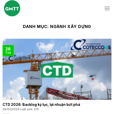
Skip
to
content
DANH MỤC:
NGÀNH XÂY DỰNG
26
Th2
CTD 2026: Backlog kỷ lục, lợi nhuận bứt phá
26/02/2026 Lượt xem: 275