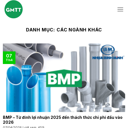
Skip
to
content
DANH MỤC:
CÁC NGÀNH KHÁC
07
Th4
BMP – Từ đỉnh lợi nhuận 2025 đến thách thức chi phí đầu vào
2026
07/04/2026 Lượt xem: 459