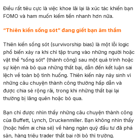
Điều rất tiêu cực là việc khoe lãi lại là xúc tác khiến bạn
FOMO và ham muốn kiếm tiền nhanh hơn nữa.
“
Thiên kiến sống sót
”
đang
giết bạn âm thầm
Thiên kiến sống sót (survivorship bias) là một lỗi logic
phổ biến xảy ra khi chỉ tập trung vào những người hoặc
vật thể “sống sót” (thành công) sau một quá trình hoặc
sự kiện mà bỏ qua những thất bại, dẫn đến kết luận sai
lệch về toàn bộ tình huống. Thiên kiến này nảy sinh vì
những câu chuyện thành công thường hấp dẫn và
được chia sẻ rộng rãi, trong khi những thất bại lại
thường bị lãng quên hoặc bỏ qua.
Bạn chỉ được nhìn thấy những câu chuyện thành công
của Buffett, Lynch, Druckenmiller. Bạn không nhìn thấy
(hoặc hiếm ai chia sẻ) về hàng ngàn quỹ đầu tư đã phá
sản, hàng triệu trader thất bại rời bỏ thị trường.