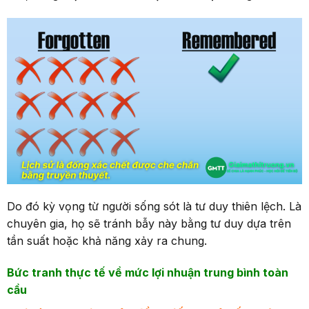
Do đó kỳ vọng từ người sống sót là tư duy thiên lệch. Là
chuyên gia, họ sẽ tránh bẫy này bằng tư duy dựa trên
tần suất hoặc khả năng xảy ra chung.
B
ức tranh thực tế
về m
ức lợi nhuận trung bình toàn
cầu