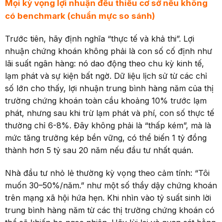
Mọi kỳ vọng lợi nhuận đều
thiếu cơ sở
nếu không
có benchmark
(chuẩn mực so sánh)
Trước tiên, hãy định nghĩa “thực tế và khả thi”. Lợi
nhuận chứng khoán không phải là con số cố định như
lãi suất ngân hàng: nó dao động theo chu kỳ kinh tế,
lạm phát và sự kiện bất ngờ. Dữ liệu lịch sử từ các chỉ
số lớn cho thấy, lợi nhuận trung bình hàng năm của thị
trường chứng khoán toàn cầu khoảng 10% trước lạm
phát, nhưng sau khi trừ lạm phát và phí, con số thực tế
thường chỉ 6-8%. Đây không phải là “thấp kém”, mà là
mức tăng trưởng kép bền vững, có thể biến 1 tỷ đồng
thành hơn 5 tỷ sau 20 năm nếu đầu tư nhất quán.
Nhà đầu tư nhỏ lẻ thường kỳ vọng theo cảm tính: “Tôi
muốn 30–50%/năm.” như một số thầy dậy chứng khoán
trên mạng xã hội hứa hẹn. Khi nhìn vào tỷ suất sinh lời
trung bình hàng năm từ các thị trường chứng khoán có