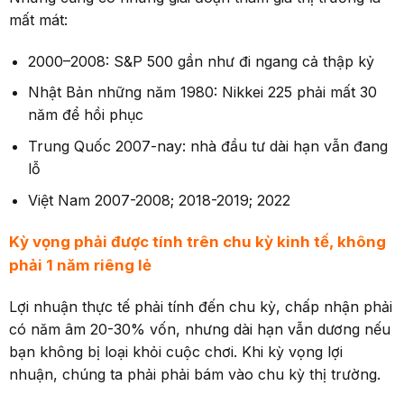
mất mát:
2000–2008: S&P 500 gần như đi ngang cả thập kỷ
Nhật Bản những năm 1980: Nikkei 225 phải mất 30
năm để hồi phục
Trung Quốc 2007-nay: nhà đầu tư dài hạn vẫn đang
lỗ
Việt Nam 2007-2008; 2018-2019; 2022
Kỳ vọng phải được tính trên chu kỳ kinh tế, không
phải 1 năm riêng lẻ
Lợi nhuận thực tế phải tính đến chu kỳ, chấp nhận phải
có năm âm 20-30% vốn, nhưng dài hạn vẫn dương nếu
bạn không bị loại khỏi cuộc chơi. Khi kỳ vọng lợi
nhuận, chúng ta phải phải bám vào chu kỳ thị trường.