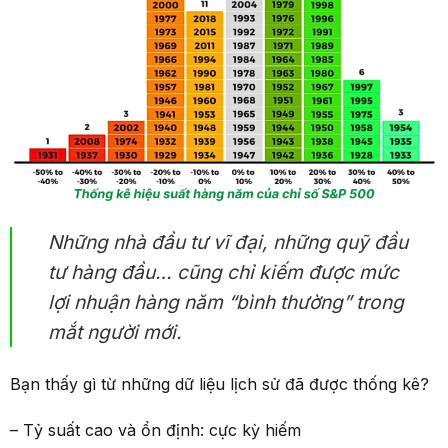
Những nhà đầu tư vĩ đại
, những quỹ đầu
tư hàng đầu
… cũng chỉ
kiếm được mức
lợi nhuận hàng năm
“bình thường”
trong
mắt người mới.
Bạn thấy gì từ những dữ liệu lịch sử đã được thống kê?
– Tỷ suất cao và ổn định: cực kỳ hiếm