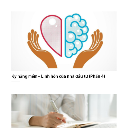
Kỹ năng mềm – Linh hồn của nhà đầu tư (Phần 4)