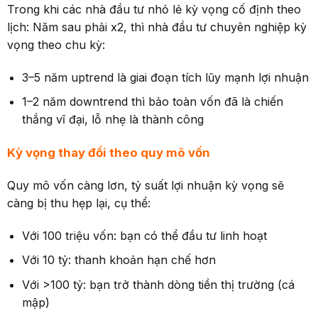
Trong khi các nhà đầu tư nhỏ lẻ kỳ vọng cố định theo
lịch: Năm sau phải x2, thì nhà đầu tư chuyên nghiệp kỳ
vọng theo chu kỳ:
3–5 năm uptrend là giai đoạn tích lũy mạnh lợi nhuận
1–2 năm downtrend thì bảo toàn vốn đã là chiến
thắng vĩ đại, lỗ nhẹ là thành công
Kỳ vọng
thay
đổi theo quy mô vốn
Quy mô vốn càng lơn, tỷ suất lợi nhuận kỳ vọng sẽ
càng bị thu hẹp lại, cụ thể:
Với 100 triệu vốn: bạn có thể đầu tư linh hoạt
Với 10 tỷ: thanh khoản hạn chế hơn
Với >100 tỷ: bạn trở thành dòng tiền thị trường (cá
mập)