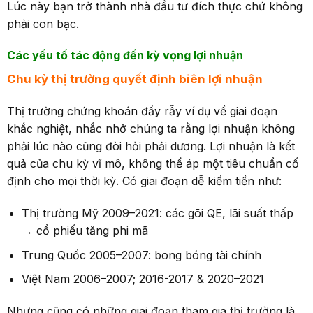
Lúc này bạn trở thành nhà đầu tư đích thực chứ không
phải con bạc.
Các yếu tố tác động đến kỳ vọng lợi nhuận
Chu kỳ thị trường quyết định biên lợi nhuận
Thị trường chứng khoán đầy rẫy ví dụ về giai đoạn
khắc nghiệt, nhắc nhở chúng ta rằng lợi nhuận không
phải lúc nào cũng đòi hỏi phải dương. Lợi nhuận là kết
quả của chu kỳ vĩ mô, không thể áp một tiêu chuẩn cố
định cho mọi thời kỳ. Có giai đoạn dễ kiếm tiền như:
Thị trường Mỹ 2009–2021: các gõi QE, lãi suất thấp
→ cổ phiếu tăng phi mã
Trung Quốc 2005–2007: bong bóng tài chính
Việt Nam 2006–2007; 2016-2017 & 2020–2021
Nhưng cũng có những giai đoạn tham gia thị trường là