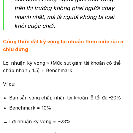
trên thị trường
không phải người chạy
nhanh nhất,
mà là người không bị loại
khỏi cuộc chơi
.
Công thức đặt kỳ vọng lợi nhuận theo
mức rủi ro
chịu đựng
Lợi nhuận kỳ vọng ≈ (Mức sụt giảm tài khoản có thể
chấp nhận / 1.5) + Benchmark
Ví dụ:
Bạn sẵn sàng chấp nhận tài khoản lỗ tối đa -20%
Benchmark = 10%
→ Lợi nhuận kỳ vọng = ~23%