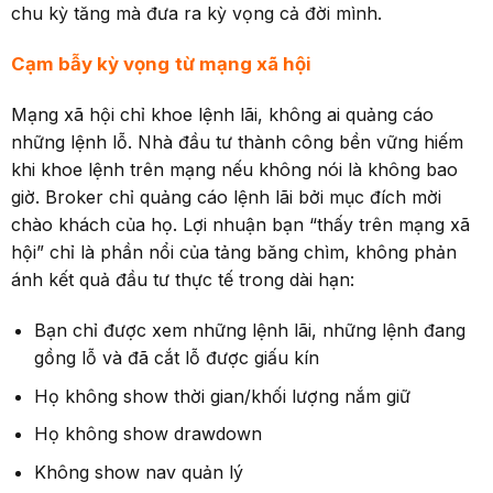
chu kỳ tăng mà đưa ra kỳ vọng cả đời mình.
Cạm bẫy kỳ vọng
từ mạng xã hội
Mạng xã hội chỉ khoe lệnh lãi, không ai quảng cáo
những lệnh lỗ. Nhà đầu tư thành công bền vững hiếm
khi khoe lệnh trên mạng nếu không nói là không bao
giờ. Broker chỉ quảng cáo lệnh lãi bởi mục đích mời
chào khách của họ. Lợi nhuận bạn “thấy trên mạng xã
hội” chỉ là phần nổi của tảng băng chìm, không phản
ánh kết quả đầu tư thực tế trong dài hạn:
Bạn chỉ được xem những lệnh lãi, những lệnh đang
gồng lỗ và đã cắt lỗ được giấu kín
Họ không show thời gian/khối lượng nắm giữ
Họ không show drawdown
Không show nav quản lý