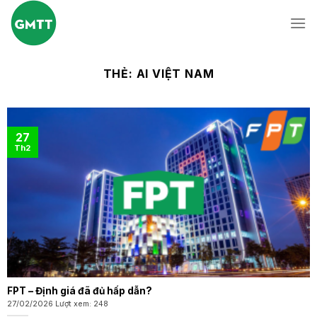
Skip
to
content
THẺ:
AI VIỆT NAM
27
Th2
FPT – Định giá đã đủ hấp dẫn?
27/02/2026 Lượt xem: 248