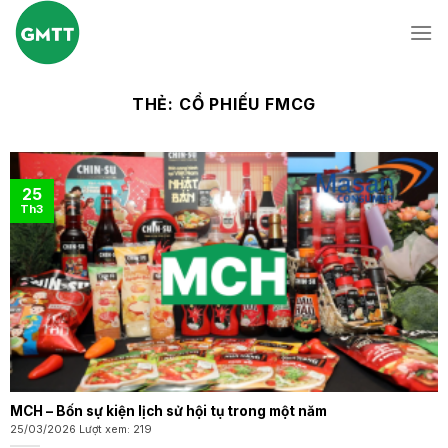
Skip
to
content
THẺ:
CỔ PHIẾU FMCG
25
Th3
MCH – Bốn sự kiện lịch sử hội tụ trong một năm
25/03/2026 Lượt xem: 219