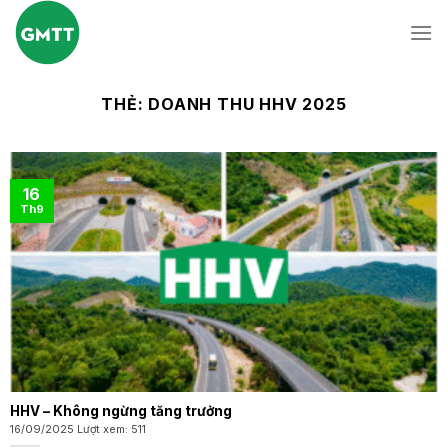
Skip
to
content
THẺ:
DOANH THU HHV 2025
16
Th9
HHV – Không ngừng tăng trưởng
16/09/2025 Lượt xem: 511