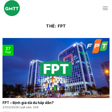
Skip
to
content
THẺ:
FPT
27
Th2
FPT – Định giá đã đủ hấp dẫn?
27/02/2026 Lượt xem: 249