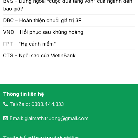
BVS – Đứng ngoài “cuộc đua tăng vốn” của ngành đến
bao giờ?
DBC – Hoàn thiện chuỗi giá trị 3F
VND – Hồi phục sau khủng hoảng
FPT – “Hạ cánh mềm”
CTS – Ngôi sao của VietinBank
Thông tin liên hệ
Tel/Zalo: 0383.444.333
Email: giaimathitruong@gmail.com