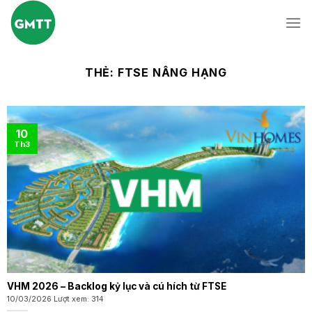
Skip
to
content
THẺ:
FTSE NÂNG HẠNG
10
Th3
VHM 2026 – Backlog kỷ lục và cú hích từ FTSE
10/03/2026 Lượt xem: 314