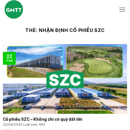
Skip
to
content
THẺ:
NHẬN ĐỊNH CỔ PHIẾU SZC
22
Th9
Cổ phiếu SZC – Không chỉ có quỹ đất lớn
22/09/2025 Lượt xem: 483