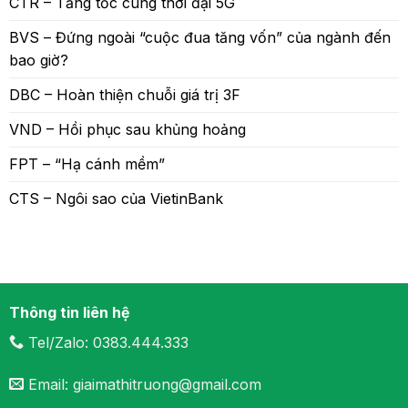
CTR – Tăng tốc cùng thời đại 5G
BVS – Đứng ngoài “cuộc đua tăng vốn” của ngành đến
bao giờ?
DBC – Hoàn thiện chuỗi giá trị 3F
VND – Hồi phục sau khủng hoảng
FPT – “Hạ cánh mềm”
CTS – Ngôi sao của VietinBank
Thông tin liên hệ
Tel/Zalo: 0383.444.333
Email: giaimathitruong@gmail.com