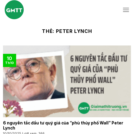
Skip
to
content
THẺ:
PETER LYNCH
10
Th10
6 nguyên tắc đầu tư quý giá của “phù thủy phố Wall” Peter
Lynch
10/10/2025 Lượt xem: 366