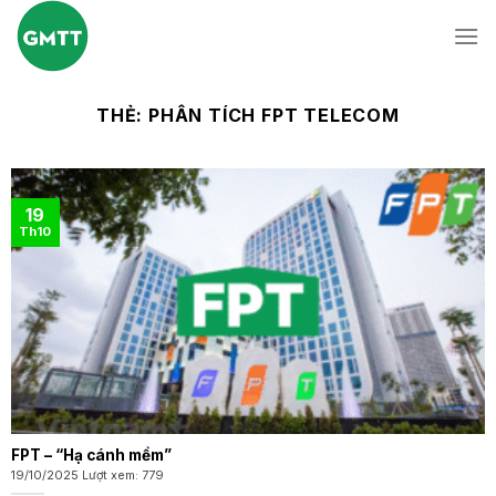
Skip
to
content
THẺ:
PHÂN TÍCH FPT TELECOM
19
Th10
FPT – “Hạ cánh mềm”
19/10/2025 Lượt xem: 779