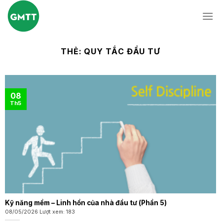
Skip
to
content
THẺ:
QUY TẮC ĐẦU TƯ
08
Th5
Kỹ năng mềm – Linh hồn của nhà đầu tư (Phần 5)
08/05/2026 Lượt xem: 183