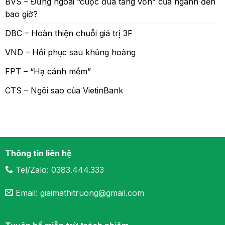
BVS – Đứng ngoài “cuộc đua tăng vốn” của ngành đến
bao giờ?
DBC – Hoàn thiện chuỗi giá trị 3F
VND – Hồi phục sau khủng hoảng
FPT – “Hạ cánh mềm”
CTS – Ngôi sao của VietinBank
Thông tin liên hệ
Tel/Zalo: 0383.444.333
Email: giaimathitruong@gmail.com