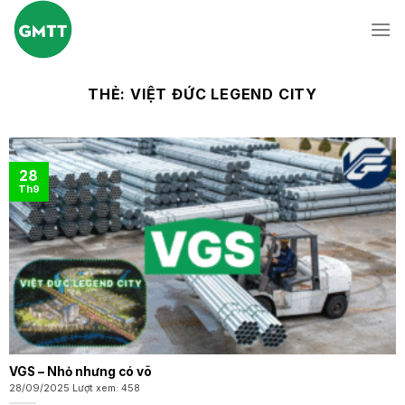
Skip
to
content
THẺ:
VIỆT ĐỨC LEGEND CITY
28
Th9
VGS – Nhỏ nhưng có võ
28/09/2025 Lượt xem: 458