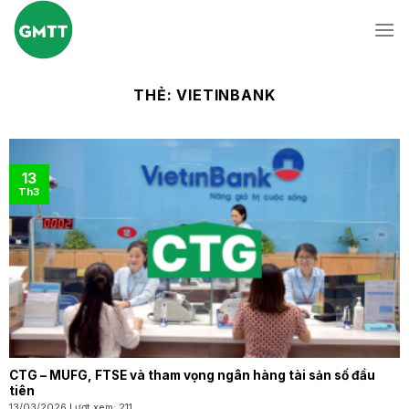
Skip
to
content
THẺ:
VIETINBANK
13
Th3
CTG – MUFG, FTSE và tham vọng ngân hàng tài sản số đầu
tiên
13/03/2026 Lượt xem: 211