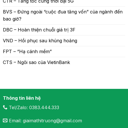
CTR – Tăng tốc cùng thời đại 5G
BVS – Đứng ngoài “cuộc đua tăng vốn” của ngành đến
bao giờ?
DBC – Hoàn thiện chuỗi giá trị 3F
VND – Hồi phục sau khủng hoảng
FPT – “Hạ cánh mềm”
CTS – Ngôi sao của VietinBank
Thông tin liên hệ
Tel/Zalo: 0383.444.333
Email: giaimathitruong@gmail.com