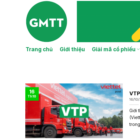
Skip
to
content
Trang chủ
Giới thiệu
Giải mã cổ phiếu
16
VTP 
Th10
16/10
Giới 
(Viet
trong