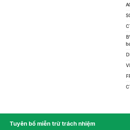
A
S
C
B
b
D
V
F
C
Tuyên bố miễn trừ trách nhiệm