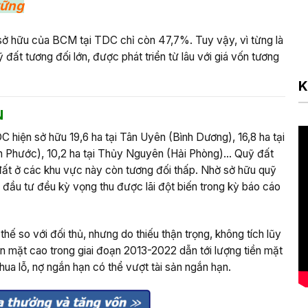
vững
ệ sở hữu của BCM tại TDC chỉ còn 47,7%. Tuy vậy, vì từng là
t tương đối lớn, được phát triển từ lâu với giá vốn tương
K
N
 hiện sở hữu 19,6 ha tại Tân Uyên (Bình Dương), 16,8 ha tại
nh Phước), 10,2 ha tại Thủy Nguyên (Hải Phòng)… Quỹ đất
 đất ở các khu vực này còn tương đối thấp. Nhờ sở hữu quỹ
à đầu tư đều kỳ vọng thu được lãi đột biến trong kỳ báo cáo
thế so với đối thủ, nhưng do thiếu thận trọng, không tích lũy
iền mặt cao trong giai đoạn 2013-2022 dẫn tới lượng tiền mặt
hua lỗ, nợ ngắn hạn có thể vượt tài sản ngắn hạn.