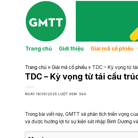
Skip
to
content
Trang chủ
Giới thiệu
Giải mã cổ phiếu
Trang chủ
»
Giải mã cổ phiếu
»
TDC – Kỳ vọng từ tái
TDC – Kỳ vọng từ tái cấu tr
NGÀY
18/09/2025
LƯỢT XEM: 564
Trong bài viết này, GMTT sẽ phân tích triển vọng củ
và được hưởng lợi từ sự kiện sát nhập Bình Dương 