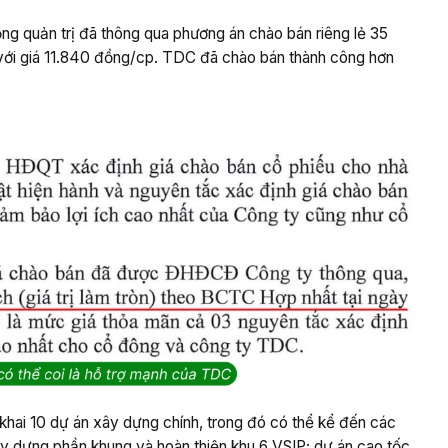
ng quản trị đã thông qua phương án chào bán riêng lẻ 35
với giá 11.840 đồng/cp. TDC đã chào bán thành công hơn
khai 10 dự án xây dựng chính, trong đó có thể kể đến các
xây dựng phần khung và hoàn thiện khu 6 VSIP; dự án cao tốc