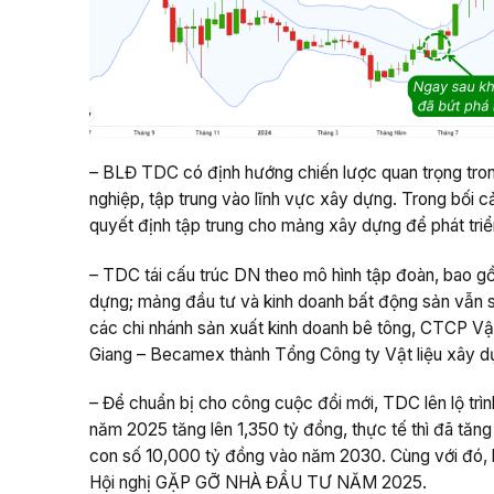
– BLĐ TDC có định hướng chiến lược quan trọng tron
nghiệp, tập trung vào lĩnh vực xây dựng. Trong bối 
quyết định tập trung cho mảng xây dựng để phát triể
– TDC tái cấu trúc DN theo mô hình tập đoàn, bao g
dựng; mảng đầu tư và kinh doanh bất động sản vẫn s
các chi nhánh sản xuất kinh doanh bê tông, CTCP 
Giang – Becamex thành Tổng Công ty Vật liệu xây d
– Để chuẩn bị cho công cuộc đổi mới, TDC lên lộ trìn
năm 2025 tăng lên 1,350 tỷ đồng, thực tế thì đã tăn
con số 10,000 tỷ đồng vào năm 2030. Cùng với đó, 
Hội nghị GẶP GỠ NHÀ ĐẦU TƯ NĂM 2025.