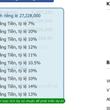
K
B
V
V
A
S