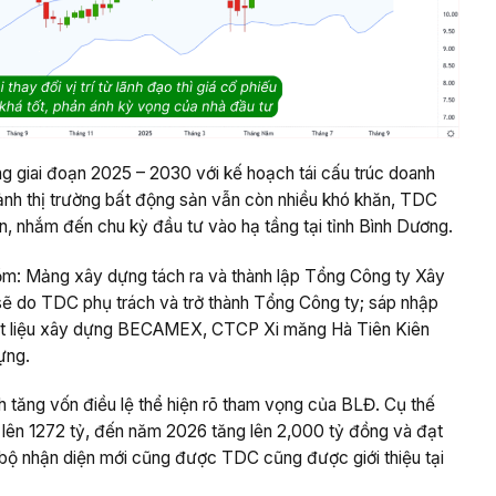
g giai đoạn 2025 – 2030 với kế hoạch tái cấu trúc doanh
cảnh thị trường bất động sản vẫn còn nhiều khó khăn, TDC
n, nhắm đến chu kỳ đầu tư vào hạ tầng tại tỉnh Bình Dương.
ồm: Mảng xây dựng tách ra và thành lập Tổng Công ty Xây
ẽ do TDC phụ trách và trở thành Tổng Công ty; sáp nhập
Vật liệu xây dựng BECAMEX, CTCP Xi măng Hà Tiên Kiên
ựng.
h tăng vốn điều lệ thể hiện rõ tham vọng của BLĐ. Cụ thế
g lên 1272 tỷ, đến năm 2026 tăng lên 2,000 tỷ đồng và đạt
bộ nhận diện mới cũng được TDC cũng được giới thiệu tại