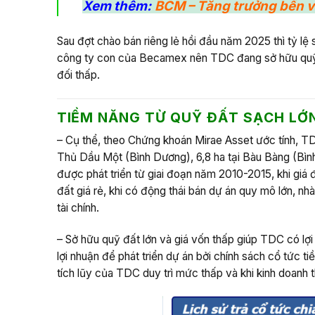
Xem thêm:
BCM – Tăng trưởng bền 
Sau đợt chào bán riêng lẻ hồi đầu năm 2025 thì tỷ l
công ty con của Becamex nên TDC đang sở hữu quỹ đấ
đối thấp.
TIỀM NĂNG TỪ QUỸ ĐẤT SẠCH LỚ
– Cụ thể, theo Chứng khoán Mirae Asset ước tính, TDC
Thủ Dầu Một (Bình Dương), 6,8 ha tại Bàu Bàng (Bì
được phát triển từ giai đoạn năm 2010-2015, khi giá
đất giá rẻ, khi có động thái bán dự án quy mô lớn, nh
tài chính.
– Sở hữu quỹ đất lớn và giá vốn thấp giúp TDC có lợi 
lợi nhuận để phát triển dự án bởi chính sách cổ tức t
tích lũy của TDC duy trì mức thấp và khi kinh doanh t