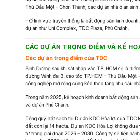
Thủ Dầu Một – Chơn Thành; các dự án nhà ở an sinh 
– Ở lĩnh vực truyền thống là bất động sản kinh doanh,
dự án như Uni Complex, TDC Plaza, Phú Chánh.
CÁC DỰ ÁN TRỌNG ĐIỂM
VÀ KẾ HO
Các dự án trọng điểm của TDC
Bình Dương sau khi sát nhập vào TP. HCM sẽ là điểm 
đường Vành đai 3, cao tốc TP.HCM – Thủ Dầu Một – 
công nghiệp mở rộng cũng kéo theo tăng nhu cầu nhà 
Trong năm 2025, kế hoạch kinh doanh bất động sản s
và dự án Phú Chánh.
Tổng quỹ đất sạch tại Dự án KDC Hòa lợi của TDC kh
đất còn lại 14 hecta. Dự án KDC Hòa Lợi không đưa 
tư trong giai đoạn 2026 – 2030. Công ty sẽ tiến hàn