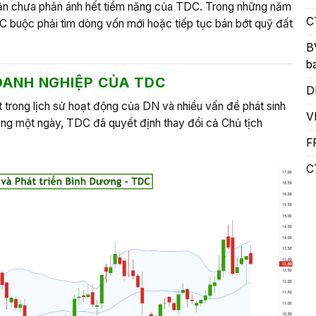
nhuận chưa phản ánh hết tiềm năng của TDC. Trong những năm
C
C buộc phải tìm dòng vốn mới hoặc tiếp tục bán bớt quỹ đất
B
b
OANH NGHIỆP CỦA TDC
D
 trong lịch sử hoạt động của DN và nhiều vấn đề phát sinh
V
ong một ngày, TDC đã quyết định thay đổi cả Chủ tịch
F
C