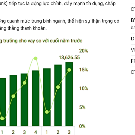
 tiếp tục là động lực chính, đẩy mạnh tín dụng, chấp
C
B
ng quanh mức trung bình ngành, thể hiện sự thận trọng có
b
ăng thẳng thanh khoản.
D
V
F
C