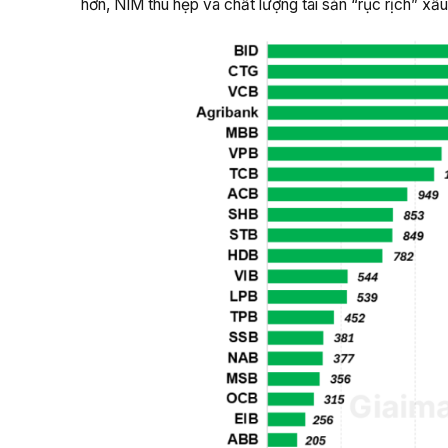
hơn, NIM thu hẹp và chất lượng tài sản “rục rịch” xấu