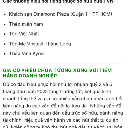
Các thương hiệu nỗi tiếng thuộc sở hữu
của
TVN:
Khách sạn Dinamond Plaza (Quận 1 – TP.HCM)
Thép miền nam
Tôn Việt Nhật
Tôn Mạ Vnsteel Thăng Long
Thép Vina Kyoei
GIÁ CỔ PHIẾU CHƯA TƯƠNG XỨNG VỚI TIỀM
NĂNG DOANH NGHIỆP
Dù có dấu hiệu phục hồi như lợi nhuận quý 2 và 6
tháng đầu năm 2025 tăng trưởng tốt, kết quả kinh
doanh tổng thể và giá cổ phiếu vẫn chưa phản ánh hết
tiềm năng do các vấn đề nội tại kéo dài. Những vấn đề
này chủ yếu liên quan đến cấu trúc sở hữu, gánh nặng
tài chính, hiệu quả vận hành và các nút thắt từ dự án
cũ, khiến công ty khó thu hút nhà đầu tư và tối ưu hóa .