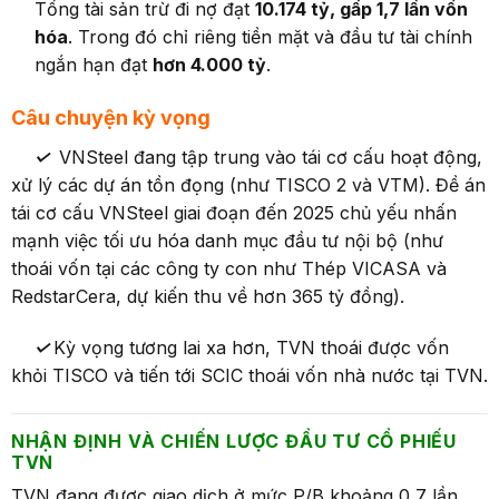
Tổng tài sản trừ đi nợ đạt
10.174 tỷ, gấp 1,7 lần vốn
hóa
. Trong đó chỉ riêng tiền mặt và đầu tư tài chính
ngắn hạn đạt
hơn 4.000 tỷ
.
Câu chuyện kỳ vọng
✓
VNSteel đang tập trung vào tái cơ cấu hoạt động,
xử lý các dự án tồn đọng (như TISCO 2 và VTM). Đề án
tái cơ cấu VNSteel giai đoạn đến 2025 chủ yếu nhấn
mạnh việc tối ưu hóa danh mục đầu tư nội bộ (như
thoái vốn tại các công ty con như Thép VICASA và
RedstarCera, dự kiến thu về hơn 365 tỷ đồng).
✓
Kỳ vọng tương lai xa hơn, TVN thoái được vốn
khỏi TISCO và tiến tới SCIC thoái vốn nhà nước tại TVN.
NHẬN ĐỊNH VÀ CHIẾN LƯỢC ĐẦU TƯ CỔ PHIẾU
TVN
TVN đang được giao dịch ở mức P/B khoảng 0,7 lần.