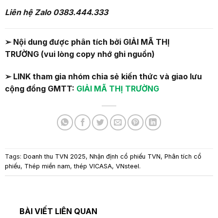
Liên hệ Zalo 03
83
.
444
.
333
➢
Nội dung được phân tích bởi
GIẢI MÃ THỊ
TRƯỜNG
(vui lòng copy nhớ ghi nguồn)
➢ LINK tham gia nhóm chia sẻ kiến thức và giao lưu
cộng đồng GMTT:
GIẢI MÃ THỊ TRƯỜNG
Tags:
Doanh thu TVN 2025
,
Nhận định cổ phiếu TVN
,
Phân tích cổ
phiếu
,
Thép miền nam
,
thép VICASA
,
VNsteel
.
BÀI VIẾT LIÊN QUAN