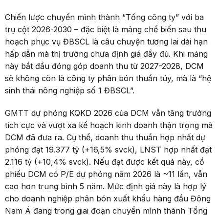
Chiến lược chuyển mình thành “Tổng công ty” với ba
trụ cột 2026-2030 – đặc biệt là mảng chế biến sau thu
hoạch phục vụ ĐBSCL là câu chuyện tương lai dài hạn
hấp dẫn mà thị trường chưa định giá đầy đủ. Khi mảng
này bắt đầu đóng góp doanh thu từ 2027-2028, DCM
sẽ không còn là công ty phân bón thuần túy, mà là “hệ
sinh thái nông nghiệp số 1 ĐBSCL”.
GMTT dự phóng KQKD 2026 của DCM vẫn tăng trưởng
tích cực và vượt xa kế hoạch kinh doanh thận trọng mà
DCM đã đưa ra. Cụ thể, doanh thu thuần hợp nhất dự
phóng đạt 19.377 tỷ (+16,5% svck), LNST hợp nhất đạt
2.116 tỷ (+10,4% svck). Nếu đạt được kết quả này, cổ
phiếu DCM có P/E dự phóng năm 2026 là ~11 lần, vẫn
cao hơn trung bình 5 năm. Mức định giá này là hợp lý
cho doanh nghiệp phân bón xuất khẩu hàng đầu Đông
Nam Á đang trong giai đoạn chuyển mình thành Tổng