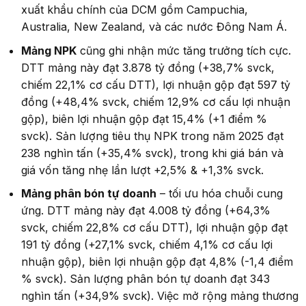
xuất khẩu chính của DCM gồm Campuchia,
Australia, New Zealand, và các nước Đông Nam Á.
Mảng NPK
cũng ghi nhận mức tăng trưởng tích cực.
DTT mảng này đạt 3.878 tỷ đồng (+38,7% svck,
chiếm 22,1% cơ cấu DTT), lợi nhuận gộp đạt 597 tỷ
đồng (+48,4% svck, chiếm 12,9% cơ cấu lợi nhuận
gộp), biên lợi nhuận gộp đạt 15,4% (+1 điểm %
svck). Sản lượng tiêu thụ NPK trong năm 2025 đạt
238 nghìn tấn (+35,4% svck), trong khi giá bán và
giá vốn tăng nhẹ lần lượt +2,5% & +1,3% svck.
Mảng phân bón
tự doanh
– tối ưu hóa chuỗi cung
ứng. DTT mảng này đạt 4.008 tỷ đồng (+64,3%
svck, chiếm 22,8% cơ cấu DTT), lợi nhuận gộp đạt
191 tỷ đồng (+27,1% svck, chiếm 4,1% cơ cấu lợi
nhuận gộp), biên lợi nhuận gộp đạt 4,8% (-1,4 điểm
% svck). Sản lượng phân bón tự doanh đạt 343
nghìn tấn (+34,9% svck). Việc mở rộng mảng thương