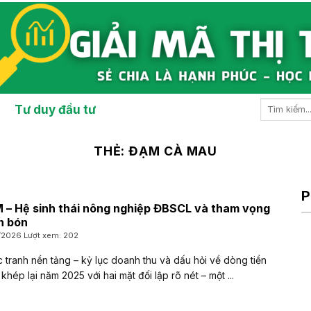
Tư duy đầu tư
THẺ:
ĐẠM CÀ MAU
P
 – Hệ sinh thái nông nghiệp ĐBSCL và tham vọng
n bón
/2026 Lượt xem: 202
c tranh nền tảng – kỷ lục doanh thu và dấu hỏi về dòng tiền
hép lại năm 2025 với hai mặt đối lập rõ nét – một ...