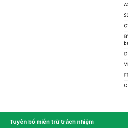
A
S
C
B
b
D
V
F
C
Tuyên bố miễn trừ trách nhiệm