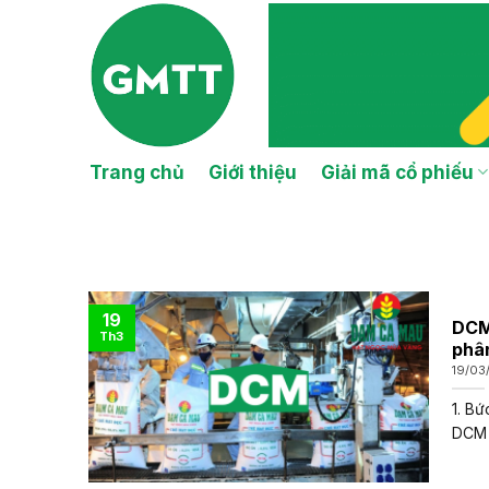
Skip
to
content
Trang chủ
Giới thiệu
Giải mã cổ phiếu
19
DCM
Th3
phâ
19/03
1. Bứ
DCM k