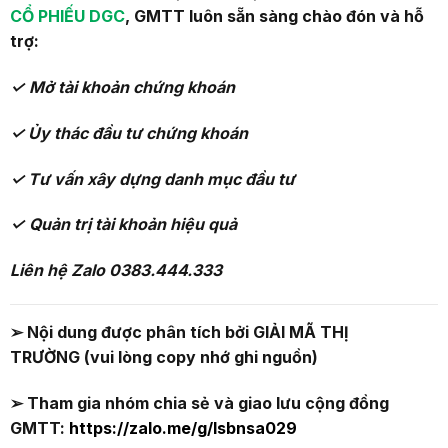
CỔ PHIẾU DGC
, GMTT luôn sẵn sàng chào đón và hỗ
trợ:
✓
M
ở tài khoản chứng khoán
✓ Ủy thác đầu tư chứng khoán
✓ T
ư vấn xây dựng danh mục đầu tư
✓
Q
uản
trị tài khoản
hiệu quả
Liên hệ Zalo 03
83
.
444
.
333
➢
Nội dung được phân tích bởi
GIẢI MÃ THỊ
TRƯỜNG
(vui lòng copy nhớ ghi nguồn)
➢ Tham gia nhóm chia sẻ và giao lưu cộng đồng
GMTT:
https://zalo.me/g/lsbnsa029