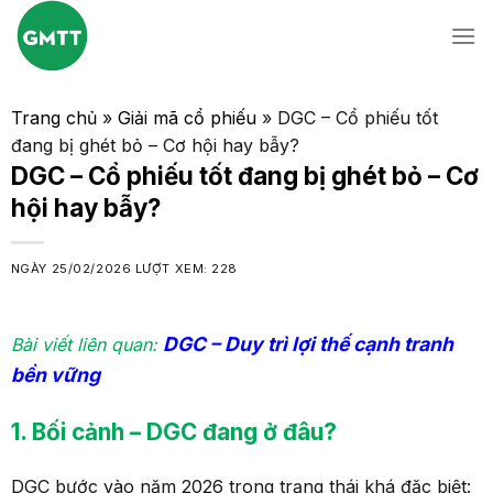
Skip
to
content
Trang chủ
»
Giải mã cổ phiếu
»
DGC – Cổ phiếu tốt
đang bị ghét bỏ – Cơ hội hay bẫy?
DGC – Cổ phiếu tốt đang bị ghét bỏ – Cơ
hội hay bẫy?
NGÀY
25/02/2026
LƯỢT XEM: 228
DGC – Duy trì lợi thế cạnh tranh
Bài viết liên quan:
bền vững
1. Bối
c
ảnh
–
DGC đang ở đâu?
DGC bước vào năm 2026 trong trạng thái khá đặc biệt: