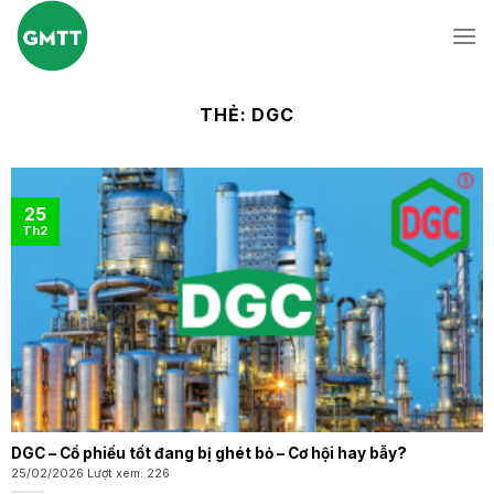
Skip
to
content
THẺ:
DGC
25
Th2
DGC – Cổ phiếu tốt đang bị ghét bỏ – Cơ hội hay bẫy?
25/02/2026 Lượt xem: 226