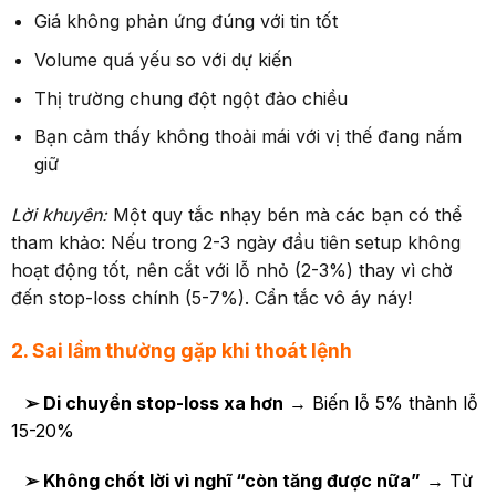
Giá không phản ứng đúng với tin tốt
Volume quá yếu so với dự kiến
Thị trường chung đột ngột đảo chiều
Bạn cảm thấy không thoải mái với vị thế đang nắm
giữ
Lời khuyên:
Một quy tắc nhạy bén mà các bạn có thể
tham khảo: Nếu trong 2-3 ngày đầu tiên setup không
hoạt động tốt, nên cắt với lỗ nhỏ (2-3%) thay vì chờ
đến stop-loss chính (5-7%). Cẩn tắc vô áy náy!
2. Sai lầm thường gặp khi thoát lệnh
➢ Di chuyển stop-loss xa hơn
→ Biến lỗ 5% thành lỗ
15-20%
➢
Không chốt lời vì
nghĩ
“còn tăng được nữa”
→ Từ