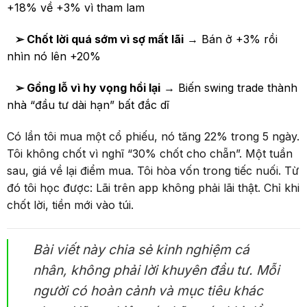
+18% về +3% vì tham lam
➢
Chốt lời quá sớm vì sợ mất lãi
→ Bán ở +3% rồi
nhìn nó lên +20%
➢
Gồng lỗ vì hy vọng hồi lại
→ Biến swing trade thành
nhà “đầu tư dài hạn” bất đắc dĩ
Có lần tôi mua một cổ phiếu, nó tăng 22% trong 5 ngày.
Tôi không chốt vì nghĩ “30% chốt cho chẵn”. Một tuần
sau, giá về lại điểm mua. Tôi hòa vốn trong tiếc nuối. Từ
đó tôi học được: Lãi trên app không phải lãi thật. Chỉ khi
chốt lời, tiền mới vào túi.
Bài viết này chia sẻ kinh nghiệm cá
nhân, không phải lời khuyên đầu tư. Mỗi
người có hoàn cảnh và mục tiêu khác