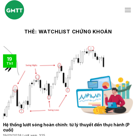
Skip
to
content
THẺ:
WATCHLIST CHỨNG KHOÁN
19
Th1
Hệ thống lướt sóng hoàn chỉnh: từ lý thuyết đến thực hành (P
cuối)
19/01/2026 Lượt xem: 325