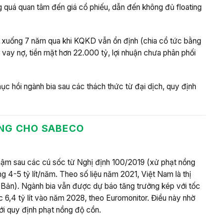
 quá quan tâm đến giá cổ phiếu, dẫn đến không đủ floating
 đi xuống 7 năm qua khi KQKD vẫn ổn định (chia cổ tức bằng
vay nợ, tiền mặt hơn 22.000 tỷ, lợi nhuận chưa phân phối
c hồi ngành bia sau các thách thức từ đại dịch, quy định
NG CHO SABECO
hậm sau các cú sốc từ Nghị định 100/2019 (xử phạt nồng
g 4-5 tỷ lít/năm. Theo số liệu năm 2021, Việt Nam là thị
t Bản). Ngành bia vẫn được dự báo tăng trưởng kép với tốc
,4 tỷ lít vào năm 2028, theo Euromonitor. Điều này nhờ
với quy định phạt nồng độ cồn.