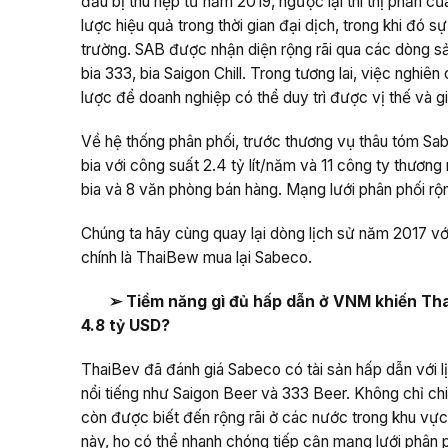
đầu bị thu hẹp từ năm 2019, ngược lại thì thị phần 
lược hiệu quả trong thời gian đại dịch, trong khi đó s
trường. SAB được nhận diện rộng rãi qua các dòng s
bia 333, bia Saigon Chill. Trong tương lai, việc nghi
lược để doanh nghiệp có thể duy trì được vị thế và g
Về hệ thống phân phối, trước thương vụ thâu tóm S
bia với công suất 2.4 tỷ lít/năm và 11 công ty thương
bia và 8 văn phòng bán hàng. Mạng lưới phân phối 
Chúng ta hãy cùng quay lại dòng lịch sử năm 2017 
chính là ThaiBew mua lại Sabeco.
➢ Tiềm năng gì đủ hấp dẫn ở VNM
khiến Th
4.8 tỷ USD?
ThaiBev đã đánh giá Sabeco có tài sản hấp dẫn với 
nổi tiếng như Saigon Beer và 333 Beer. Không chỉ chi
còn được biết đến rộng rãi ở các nước trong khu v
này, họ có thể nhanh chóng tiếp cận mạng lưới phân 