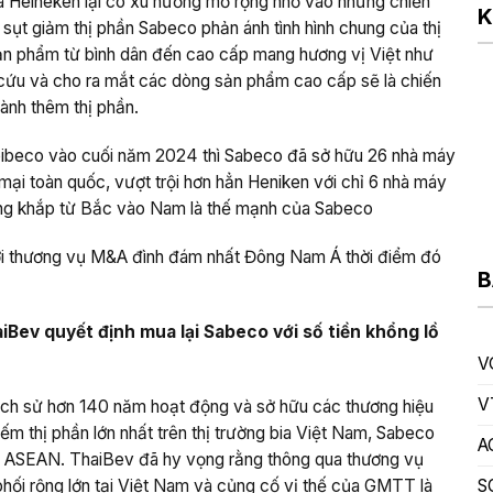
của Heineken lại có xu hướng mở rộng nhờ vào những chiến
K
ự sụt giảm thị phần Sabeco phản ánh tình hình chung của thị
ản phẩm từ bình dân đến cao cấp mang hương vị Việt như
ên cứu và cho ra mắt các dòng sản phẩm cao cấp sẽ là chiến
iành thêm thị phần.
abibeco vào cuối năm 2024 thì Sabeco đã sở hữu 26 nhà máy
 mại toàn quốc, vượt trội hơn hẳn Heniken với chỉ 6 nhà máy
rộng khắp từ Bắc vào Nam là thế mạnh của Sabeco
với thương vụ M&A đình đám nhất Đông Nam Á thời điểm đó
B
aiBe
v
quyết định mua lại Sabeco
với số tiền khổng lồ
V
V
lịch sử hơn 140 năm hoạt động và sở hữu các thương hiệu
ếm thị phần lớn nhất trên thị trường bia Việt Nam, Sabeco
A
ực ASEAN. ThaiBev đã hy vọng rằng thông qua thương vụ
S
phối rộng lớn tại Việt Nam và củng cố vị thế của GMTT là