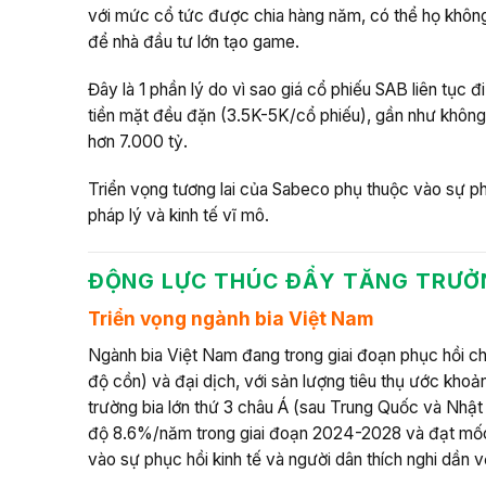
với mức cổ tức được chia hàng năm, có thể họ không
để nhà đầu tư lớn tạo game.
Đây là 1 phần lý do vì sao giá cổ phiếu SAB liên tục
tiền mặt đều đặn (3.5K-5K/cổ phiếu), gần như không 
hơn 7.000 tỷ.
Triển vọng tương lai của Sabeco phụ thuộc vào sự phụ
pháp lý và kinh tế vĩ mô.
ĐỘNG LỰC THÚC ĐẨY TĂNG TRƯỞ
Triển vọng ngành bia Việt Nam
Ngành bia Việt Nam đang trong giai đoạn phục hồi c
độ cồn) và đại dịch, với sản lượng tiêu thụ ước khoản
trường bia lớn thứ 3 châu Á (sau Trung Quốc và Nhậ
độ 8.6%/năm trong giai đoạn 2024-2028 và đạt mốc 6
vào sự phục hồi kinh tế và người dân thích nghi dần 