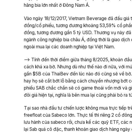
hãng bia lớn nhất ở Đông Nam Á.
Vào ngày 18/12/2017, Vietnam Beverage đã đấu giá t
đồng/cổ phiếu, tương đương khoảng 53,59% cổ phần. 
đồng, tương đương gần 5 tỷ USD. Thương vụ này đã t
ngành công nghiệp bia châu Á, đồng thời là giao dịch
ngoài mua lại các doanh nghiệp tại Việt Nam.
--> Tính đến thời điểm giữa tháng 8/2025, khoản đầ
cách khá xa bờ. Nhưng dù như thế nào đi nữa, với m
gần $5B của ThaiBev đến lúc nào đó cũng sẽ về bờ.
hay họ sẽ cắt bớt lỗ bằng cách chuyển nhượng bớt c
phiếu SAB chắc chắn sẽ có game thoái vốn mới và g
đôi giá hiện tại, nghĩa là bên mua lại cũng phải bỏ ra
Tại sao nhà đầu tư chiến lược không mua trực tiếp trê
freefloat của Sabeco lớn. Thực tế thì riêng 2 cổ đô
lưu hành của sabeco rồi, chưa kể các quỹ ETF, các 
lại Sab quá cô đặc, thanh khoản giao dịch hàng ngày 