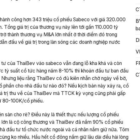
C
hành công hơn 343 triệu cổ phiếu Sabeco với giá 320.000
B
Tổng giá trị của thương vụ này lên tới gần 110.000 tỷ
b
rở thành thương vụ M&A lớn nhất ở thời điểm đó trong
D
 dẫn đầu về giá trị trong làn sóng các doanh nghiệp nước
V
u tư của ThaiBev vào sabeco vẫn đang lỗ kha khá và còn
F
ức tỷ suất cổ tức hàng năm 8-10% thì khoản đầu tư ban đầu
C
 Nhưng liệu rằng ThaiBev có đủ kiên nhẫn chờ ngày về bờ,
ổ phần cho nhà đầu tư nào đó? Nếu kịch bản này xảy ra, cổ
iá trị thu về của ThaiBev mà TTCK kỳ vọng cũng phải gấp
 từ 80-100K/cổ phiếu.
n sàn cho rẻ? Điều này là thiết thực nếu lượng cổ phiếu
ng lớn là cộ công thương và ThaiBev đã nắm 90% cổ phiếu
nhà đầu tư tổ chức nước ngoài và cá nhân nắm giữ nữa. Tóm
cùng ko nhiều. Hầu hết cổ đông nắm giữ lâu dài đều hài lòng