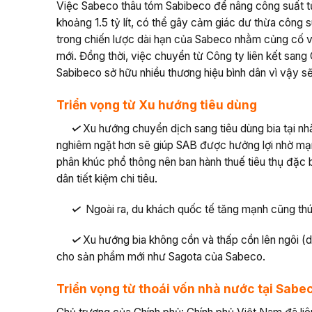
Việc Sabeco thâu tóm Sabibeco để nâng công suất từ 2.4
khoảng 1.5 tỷ lít, có thể gây cảm giác dư thừa công 
trong chiến lược dài hạn của Sabeco nhằm củng cố v
mới. Đồng thời, việc chuyển từ Công ty liên kết sang 
Sabibeco sở hữu nhiều thương hiệu bình dân vì vậy 
Triển vọng từ Xu hướng tiêu dùng
✓
Xu hướng chuyển dịch sang tiêu dùng bia tại nh
nghiêm ngặt hơn sẽ giúp SAB được hưởng lợi nhờ mạ
phân khúc phổ thông nên ban hành thuế tiêu thụ đặc 
dân tiết kiệm chi tiêu.
✓
Ngoài ra, du khách quốc tế tăng mạnh cũng thúc 
✓
Xu hướng bia không cồn và thấp cồn lên ngôi (d
cho sản phẩm mới như Sagota của Sabeco.
Triển vọng từ thoái vốn nhà nước tại Sabe