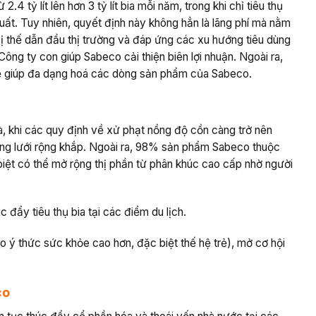
 tỷ lít lên hơn 3 tỷ lít bia mỗi năm, trong khi chỉ tiêu thụ
suất. Tuy nhiên, quyết định này không hẳn là lãng phí mà nằm
ị thế dẫn đầu thị trường và đáp ứng các xu hướng tiêu dùng
Công ty con giúp Sabeco cải thiện biên lợi nhuận. Ngoài ra,
sẽ giúp đa dạng hoá các dòng sản phẩm của Sabeco.
à, khi các quy định về xử phạt nồng độ cồn càng trở nên
ng lưới rộng khắp. Ngoài ra, 98% sản phẩm Sabeco thuộc
biệt có thể mở rộng thị phần từ phân khúc cao cấp nhờ người
đẩy tiêu thụ bia tại các điểm du lịch.
o ý thức sức khỏe cao hơn, đặc biệt thế hệ trẻ), mở cơ hội
co