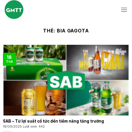
Skip
to
content
THẺ:
BIA GAGOTA
18
Th9
SAB – Từ lợi suất cổ tức đến tiềm năng tăng trưởng
18/09/2025 Lượt xem: 442