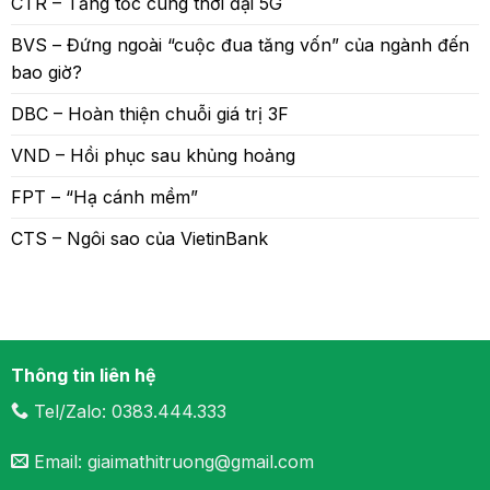
CTR – Tăng tốc cùng thời đại 5G
BVS – Đứng ngoài “cuộc đua tăng vốn” của ngành đến
bao giờ?
DBC – Hoàn thiện chuỗi giá trị 3F
VND – Hồi phục sau khủng hoảng
FPT – “Hạ cánh mềm”
CTS – Ngôi sao của VietinBank
Thông tin liên hệ
Tel/Zalo: 0383.444.333
Email: giaimathitruong@gmail.com