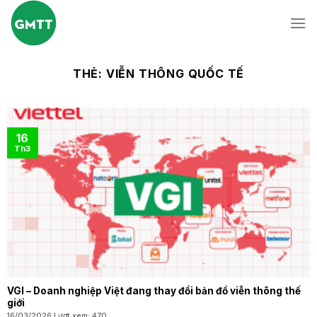
Skip
to
content
THẺ:
VIỄN THÔNG QUỐC TẾ
16
Th3
VGI – Doanh nghiệp Việt đang thay đổi bản đồ viễn thông thế
giới
16/03/2026 Lượt xem: 470