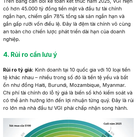
Trên bảng cân đối kế toán kết thúc năm 2025, VGI hiện
có hơn 45.000 tỷ đồng tiền mặt và đầu tư tài chính
ngắn hạn, chiếm gần 78% tổng sài sản ngắn hạn và
gần gấp rưỡi vốn điều lệ. Đây là đệm tài chính vô cùng
an toàn cho chiến lược phát triển dài hạn của doanh
nghiệp.
4
. Rủi ro
cần lưu ý
Rủi ro tỷ giá:
Kinh doanh tại 10 quốc gia với 10 loại tiền
tệ khác nhau – nhiều trong số đó là tiền tệ yếu và bất
ổn như đồng Haiti, Burundi, Mozambique, Myanmar.
Chi phí tài chính do lỗ tỷ giá là biến số khó kiểm soát và
có thể ảnh hưởng lớn đến lợi nhuận từng quý. Đây là rủi
ro lớn mà nhà đầu tư VGI phải chấp nhận song hành.