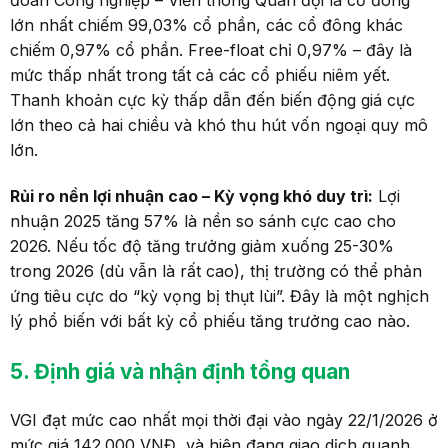
đoàn Công nghiệp – Viễn thông Quân đội là cổ đông
lớn nhất chiếm 99,03% cổ phần, các cổ đông khác
chiếm 0,97% cổ phần. Free-float chỉ 0,97% – đây là
mức thấp nhất trong tất cả các cổ phiếu niêm yết.
Thanh khoản cực kỳ thấp dẫn đến biến động giá cực
lớn theo cả hai chiều và khó thu hút vốn ngoại quy mô
lớn.
Rủi ro nền lợi nhuận cao
–
Kỳ vọng khó duy trì:
Lợi
nhuận 2025 tăng 57% là nền so sánh cực cao cho
2026. Nếu tốc độ tăng trưởng giảm xuống 25-30%
trong 2026 (dù vẫn là rất cao), thị trường có thể phản
ứng tiêu cực do “kỳ vọng bị thụt lùi”. Đây là một nghịch
lý phổ biến với bất kỳ cổ phiếu tăng trưởng cao nào.
5
.
Định giá và nhận định tổng quan
VGI đạt mức cao nhất mọi thời đại vào ngày 22/1/2026 ở
mức giá 142.000 VNĐ, và hiện đang giao dịch quanh