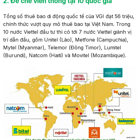
2
.
Đ
ế
chế
viễn thông
tại
10 quốc gia
Tổng số thuê bao di động quốc tế của VGI đạt 56 triệu,
chính thức vượt quy mô thuê bao tại Việt Nam. Trong
10 nước Viettel đầu tư thì có tới 7 nước Viettel giành vị
trí dẫn đầu, gồm Unitel (Lào), Metfone (Campuchia),
Mytel (Myanmar), Telemor (Đông Timor), Lumitel
(Burundi), Natcom (Haiti) và Movitel (Mozambique).